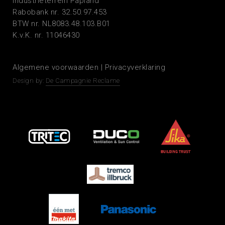
Industrieterrein Papland
Rabobank nr. 32.50.97.453
BTW nr. NL8083.48.103.B01
K.v.K. nr. 11046430
Algemene voorwaarden
|
Privacyverklaring
Design by:
De Campagnie Reclame