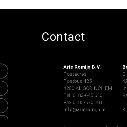
Contact
Arie Romijn B.V.
B
Postadres
Bl
Postbus 485
4
4200 AL GORINCHEM
In
Tel. 0183-645 610
Ra
Fax 0183-670 781
B
info@arieromijn.nl
K.