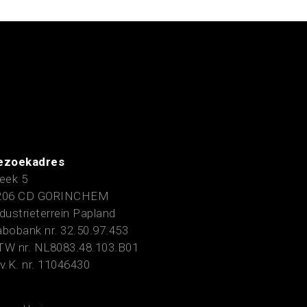
ezoekadres
eek 5
206 CD GORINCHEM
dustrieterrein Papland
bobank nr. 32.50.97.453
TW nr. NL8083.48.103.B01
v.K. nr. 11046430