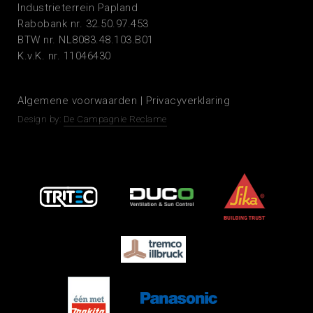
Industrieterrein Papland
Rabobank nr. 32.50.97.453
BTW nr. NL8083.48.103.B01
K.v.K. nr. 11046430
Algemene voorwaarden
|
Privacyverklaring
Design by:
De Campagnie Reclame