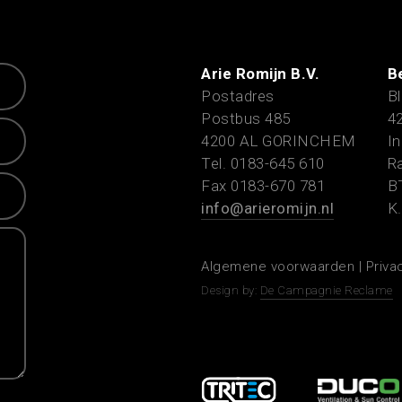
Arie Romijn B.V.
B
Postadres
Bl
Postbus 485
4
4200 AL GORINCHEM
In
Tel. 0183-645 610
Ra
Fax 0183-670 781
B
info@arieromijn.nl
K.
Algemene voorwaarden
|
Priva
Design by:
De Campagnie Reclame