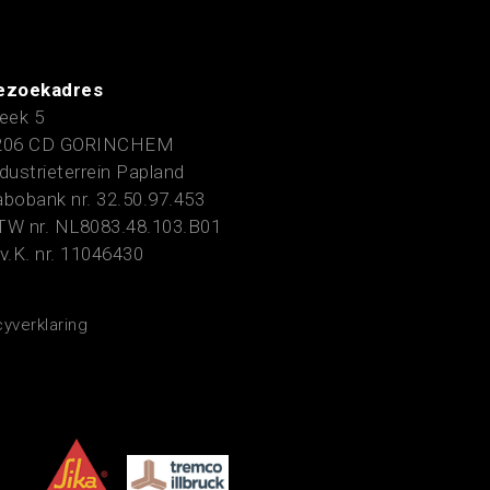
ezoekadres
eek 5
206 CD GORINCHEM
dustrieterrein Papland
bobank nr. 32.50.97.453
TW nr. NL8083.48.103.B01
v.K. nr. 11046430
cyverklaring