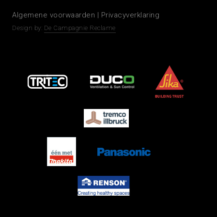
Algemene voorwaarden
|
Privacyverklaring
Design by:
De Campagnie Reclame