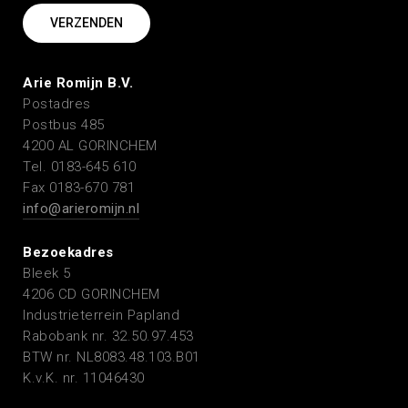
Arie Romijn B.V.
Postadres
Postbus 485
4200 AL GORINCHEM
Tel. 0183-645 610
Fax 0183-670 781
info@arieromijn.nl
Bezoekadres
Bleek 5
4206 CD GORINCHEM
Industrieterrein Papland
Rabobank nr. 32.50.97.453
BTW nr. NL8083.48.103.B01
K.v.K. nr. 11046430