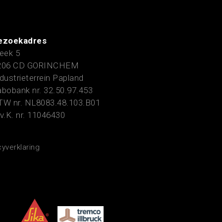
ezoekadres
eek 5
206 CD GORINCHEM
dustrieterrein Papland
bobank nr. 32.50.97.453
TW nr. NL8083.48.103.B01
v.K. nr. 11046430
cyverklaring