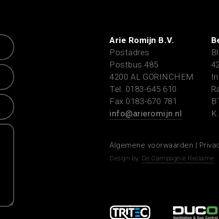
Arie Romijn B.V.
B
Postadres
Bl
Postbus 485
4
4200 AL GORINCHEM
In
Tel. 0183-645 610
Ra
Fax 0183-670 781
B
info@arieromijn.nl
K.
Algemene voorwaarden
|
Priva
Design by:
De Campagnie Reclame