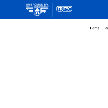
Home
→
P