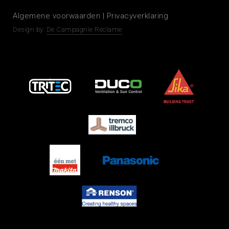
Algemene voorwaarden
|
Privacyverklaring
Design by:
De Campagnie Reclame