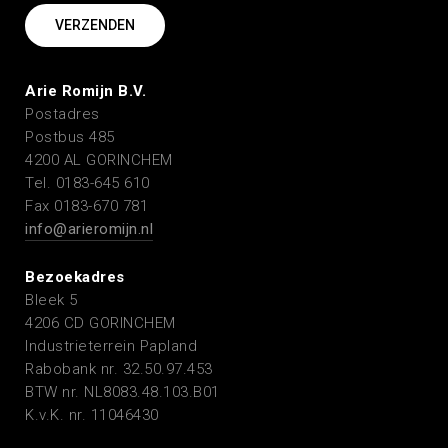
Arie Romijn B.V.
Postadres
Postbus 485
4200 AL GORINCHEM
Tel. 0183-645 610
Fax 0183-670 781
info@arieromijn.nl
Bezoekadres
Bleek 5
4206 CD GORINCHEM
Industrieterrein Papland
Rabobank nr. 32.50.97.453
BTW nr. NL8083.48.103.B01
K.v.K. nr. 11046430