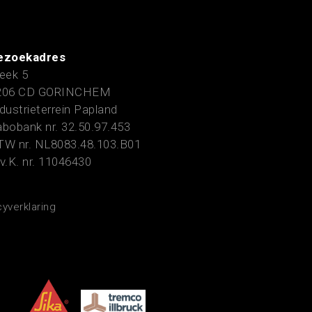
ezoekadres
eek 5
206 CD GORINCHEM
dustrieterrein Papland
bobank nr. 32.50.97.453
TW nr. NL8083.48.103.B01
v.K. nr. 11046430
cyverklaring