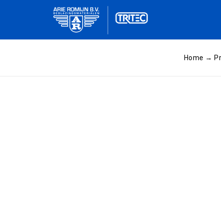
Home
→
P