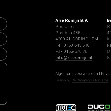
Arie Romijn B.V.
B
Postadres
Bl
Postbus 485
4
4200 AL GORINCHEM
In
Tel. 0183-645 610
Ra
Fax 0183-670 781
B
info@arieromijn.nl
K.
Algemene voorwaarden
|
Priva
Design by:
De Campagnie Reclame