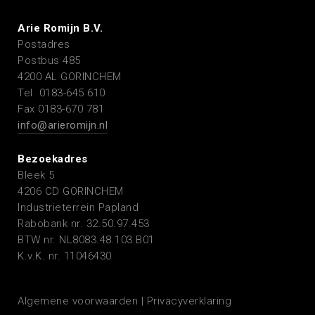
Arie Romijn B.V.
Postadres
Postbus 485
4200 AL GORINCHEM
Tel. 0183-645 610
Fax 0183-670 781
info@arieromijn.nl
Bezoekadres
Bleek 5
4206 CD GORINCHEM
Industrieterrein Papland
Rabobank nr. 32.50.97.453
BTW nr. NL8083.48.103.B01
K.v.K. nr. 11046430
Algemene voorwaarden
|
Privacyverklaring