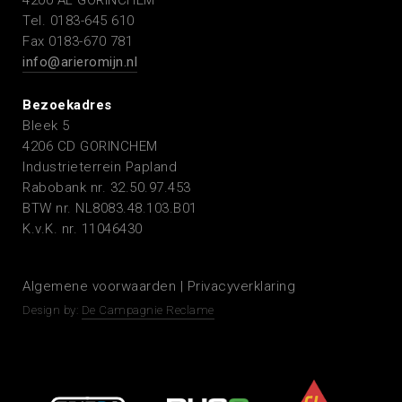
4200 AL GORINCHEM
Tel. 0183-645 610
Fax 0183-670 781
info@arieromijn.nl
Bezoekadres
Bleek 5
4206 CD GORINCHEM
Industrieterrein Papland
Rabobank nr. 32.50.97.453
BTW nr. NL8083.48.103.B01
K.v.K. nr. 11046430
Algemene voorwaarden
|
Privacyverklaring
Design by:
De Campagnie Reclame