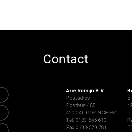
Contact
Arie Romijn B.V.
B
Postadres
Bl
Postbus 485
4
4200 AL GORINCHEM
In
Tel. 0183-645 610
Ra
Fax 0183-670 781
B