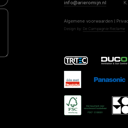
info@arieromijn.nl
K.
Algemene voorwaarden
|
Priva
Design by:
De Campagnie Reclame