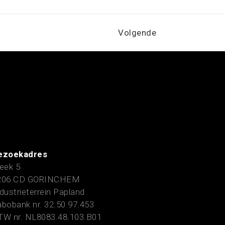
Volgende
ezoekadres
eek 5
206 CD GORINCHEM
dustrieterrein Papland
bobank nr. 32.50.97.453
TW nr. NL8083.48.103.B01