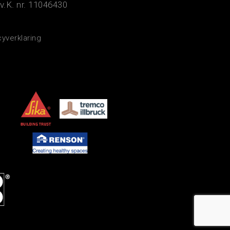
v.K. nr. 11046430
cyverklaring