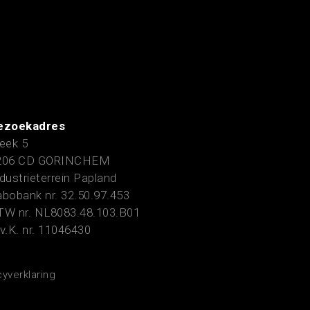
ezoekadres
eek 5
206 CD GORINCHEM
dustrieterrein Papland
bobank nr. 32.50.97.453
TW nr. NL8083.48.103.B01
v.K. nr. 11046430
cyverklaring