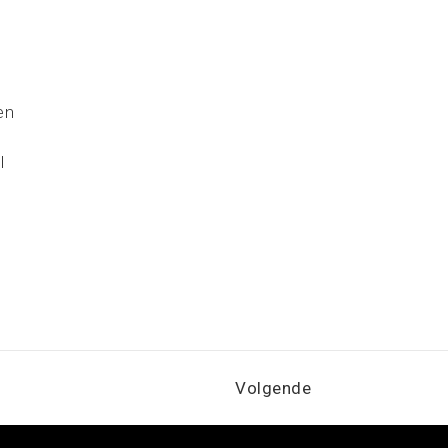
en
l
Volgende