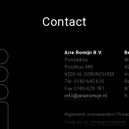
Contact
Arie Romijn B.V.
B
Postadres
Bl
Postbus 485
4
4200 AL GORINCHEM
In
Tel. 0183-645 610
Ra
Fax 0183-670 781
B
info@arieromijn.nl
K.
Algemene voorwaarden
|
Priva
Design by:
De Campagnie Reclame