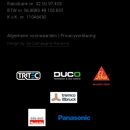
Rabobank nr. 32.50.97.453
BTW nr. NL8083.48.103.B01
K.v.K. nr. 11046430
Algemene voorwaarden
|
Privacyverklaring
Design by:
De Campagnie Reclame