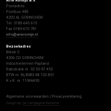
Arie Romijn B.V.
Postadres
Postbus 485
4200 AL GORINCHEM
Tel. 0183-645 610
Fax 0183-670 781
info@arieromijn.nl
Bezoekadres
Bleek 5
4206 CD GORINCHEM
Industrieterrein Papland
Rabobank nr. 32.50.97.453
BTW nr. NL8083.48.103.B01
K.v.K. nr. 11046430
Algemene voorwaarden
|
Privacyverklaring
Design by:
De Campagnie Reclame