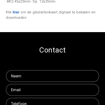
-BR2 45x25mm. Sp. 12x25mm.
Klik
hier
om de glaslattenkaart digitaal te bekijken en
downloaden
Contact