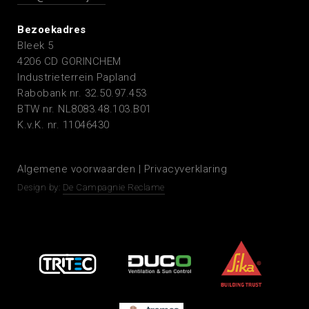
Bezoekadres
Bleek 5
4206 CD GORINCHEM
Industrieterrein Papland
Rabobank nr. 32.50.97.453
BTW nr. NL8083.48.103.B01
K.v.K. nr. 11046430
Algemene voorwaarden
|
Privacyverklaring
Design by:
De Campagnie Reclame