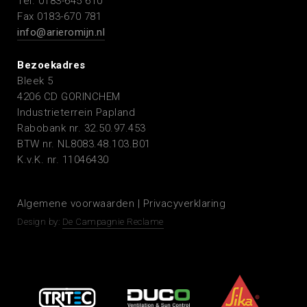
Tel. 0183-645 610
Fax 0183-670 781
info@arieromijn.nl
Bezoekadres
Bleek 5
4206 CD GORINCHEM
Industrieterrein Papland
Rabobank nr. 32.50.97.453
BTW nr. NL8083.48.103.B01
K.v.K. nr. 11046430
Algemene voorwaarden
|
Privacyverklaring
Design by:
De Campagnie Reclame