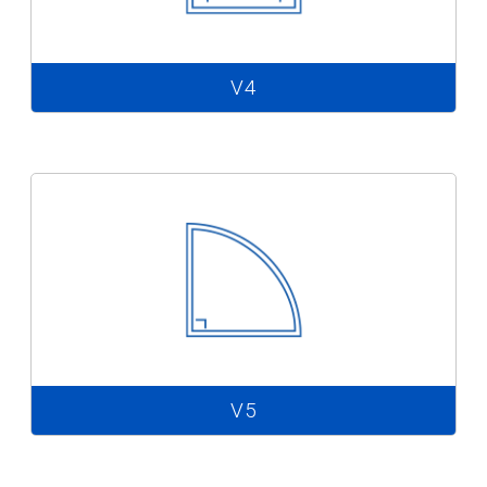
V4
V5